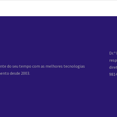
Dr.º
res
rente do seu tempo com as melhores tecnologias
dire
ento desde 2003.
981