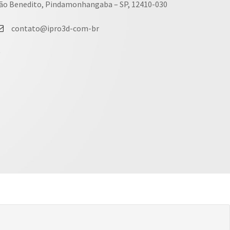
– São Benedito, Pindamonhangaba – SP, 12410-030
contato@ipro3d-com-br
0