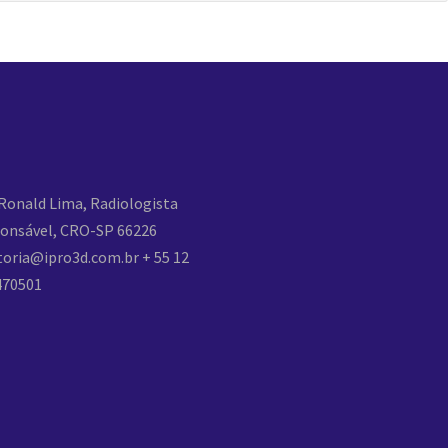
 Ronald Lima, Radiologista
ponsável, CRO-SP 66226
toria@ipro3d.com.br
+ 55 12
470501